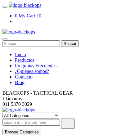
Skip
to
0
My Cart
£0
content
Buscar:
Inicio
Productos
Preguntas Frecuentes
¿Quiénes somos?
Contacto
Blog
BLACKOPS - TACTICAL GEAR
Llámanos
011 5370 3029
TEST – blackopsoficial.com.ar
Browse Categories