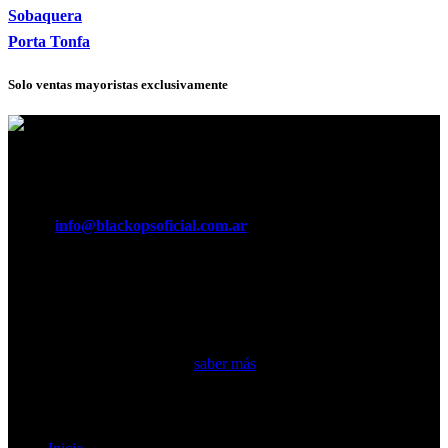
Sobaquera
Porta Tonfa
Solo ventas mayoristas exclusivamente
Horario:
Lunes a Viernes de 8:30 a 16:30 hs.
Teléfonos:
011 5370 3029
e-mail:
info@blackopsoficial.com.ar
Seguinos en:
Somos una empresa argentina líder en fabricación de equipamiento
táctico militar y accesorios…
saber más
Secciones