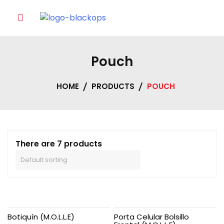
Skip
to
content
Pouch
HOME
PRODUCTS
POUCH
There are 7 products
Botiquín (M.O.L.L.E)
Porta Celular Bolsillo