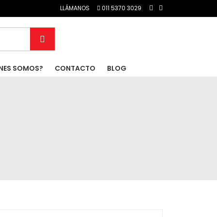
LLÁMANOS
011 5370 3029
NES SOMOS?
CONTACTO
BLOG