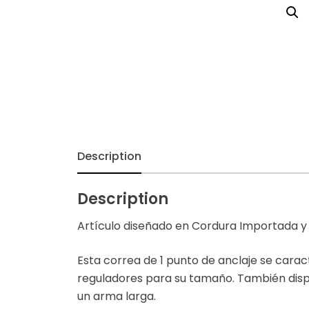
Chalecos
Cinturones
Correas Tácticas
Diseños 2021
Fundas Balísticas
Description
Morrales
Description
Pouch
Artículo diseñado en Cordura Importada y C
Recomendados
Esta correa de 1 punto de anclaje se carac
reguladores para su tamaño. También disp
Riñoneras
un arma larga.