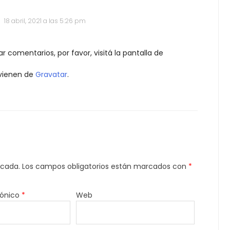
18 abril, 2021 a las 5:26 pm
 comentarios, por favor, visitá la pantalla de
ovienen de
Gravatar
.
icada.
Los campos obligatorios están marcados con
*
rónico
*
Web