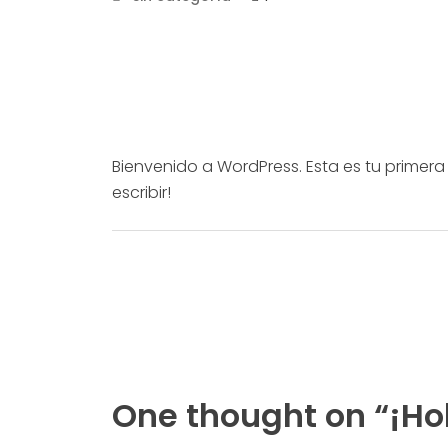
Chalecos
Cinturones
Correas Tácticas
Diseños 2021
Bienvenido a WordPress. Esta es tu primera
escribir!
Fundas Balísticas
Morrales
Pouch
Recomendados
One thought on “
¡Ho
Riñoneras