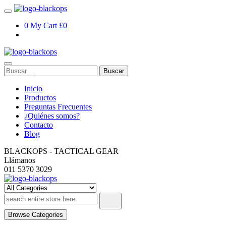
Skip
to
0
My Cart
£0
content
Buscar:
Inicio
Productos
Preguntas Frecuentes
¿Quiénes somos?
Contacto
Blog
BLACKOPS - TACTICAL GEAR
Llámanos
011 5370 3029
TEST – blackopsoficial.com.ar
Browse Categories