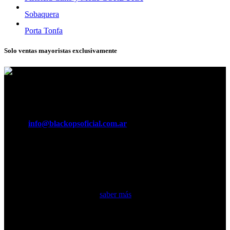
Sobaquera
Porta Tonfa
Solo ventas mayoristas exclusivamente
Horario:
Lunes a Viernes de 8:30 a 16:30 hs.
Teléfonos:
011 5370 3029
e-mail:
info@blackopsoficial.com.ar
Seguinos en:
Somos una empresa argentina líder en fabricación de equipamiento
táctico militar y accesorios…
saber más
Secciones