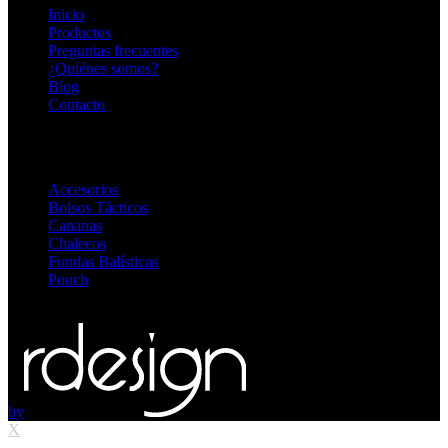
Inicio
Productos
Preguntas frecuentes
¿Quiénes somos?
Blog
Contacto
Destacadas
Accesorios
Bolsos Tácticos
Cananas
Chalecos
Fundas Balísticas
Pouch
© 2026
blackopsoficial.com.ar
. Todos los derechos reservados
by
X